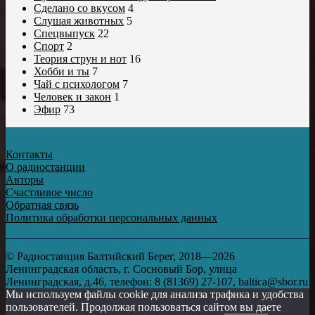
Сделано со вкусом
4
Слушая животных
5
Спецвыпуск
22
Спорт
2
Теория струн и нот
16
Хобби и ты
7
Чай с психологом
7
Человек и закон
1
Эфир
73
Контакты
О радиостанции
Авторы
Счастливое число
Обратная связь
Политика обработки персональных данных
© Радиостанция Балтийский Берег, 2018—2026
Ленинградская область, г. Сосновый Бор, улица
Ленинградская, д.46, телефон: 8 (81369) 27-107, baltica@sbor.ru
Мы используем файлы cookie для анализа трафика и удобства
пользователей. Продолжая пользоваться сайтом вы даете