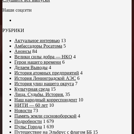
Наши соцсети
РУБРИКИ
Актуальное интервью
13
Амбассадоры Росатома
5
Анонсы
84
Велики силы добра — НКО
4
Герои нашего времени
6
Делаем Выводы
4
История атомных предприятий
4
История Ленинградской АЭС
6
История улиц нашего округа
7
Культурная среда
15
Лица. Судьбы. История.
35
Наш народный корреспондент
10
НИТИ — 60 лет
10
Новости
73
Память земли сосновоборской
4
Подробности
1 679
Пульс Города
1 639
Путешествие на Эльбрус с флагом ББ
15