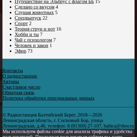
Путешествие на Эльбрус с флагом ББ
15
Сделано со вкусом
4
Слушая животных
5
Спецвыпуск
22
Спорт
2
Теория струн и нот
16
Хобби и ты
7
Чай с психологом
7
Человек и закон
1
Эфир
73
Контакты
О радиостанции
Авторы
Счастливое число
Обратная связь
Политика обработки персональных данных
© Радиостанция Балтийский Берег, 2018—2026
Ленинградская область, г. Сосновый Бор, улица
Ленинградская, д.46, телефон: 8 (81369) 27-107, baltica@sbor.ru
Мы используем файлы cookie для анализа трафика и удобства
пользователей. Продолжая пользоваться сайтом вы даете