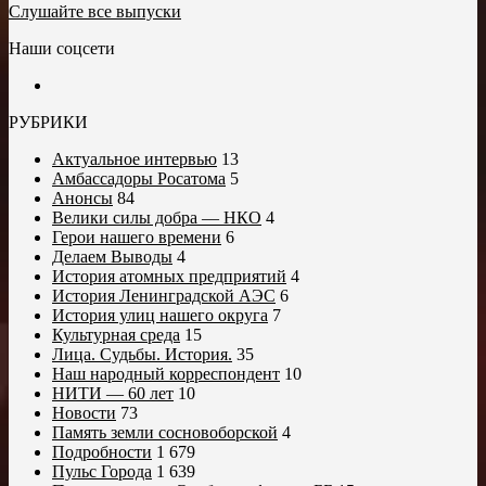
Слушайте все выпуски
Наши соцсети
РУБРИКИ
Актуальное интервью
13
Амбассадоры Росатома
5
Анонсы
84
Велики силы добра — НКО
4
Герои нашего времени
6
Делаем Выводы
4
История атомных предприятий
4
История Ленинградской АЭС
6
История улиц нашего округа
7
Культурная среда
15
Лица. Судьбы. История.
35
Наш народный корреспондент
10
НИТИ — 60 лет
10
Новости
73
Память земли сосновоборской
4
Подробности
1 679
Пульс Города
1 639