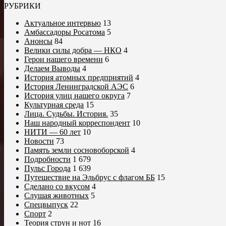
РУБРИКИ
Актуальное интервью
13
Амбассадоры Росатома
5
Анонсы
84
Велики силы добра — НКО
4
Герои нашего времени
6
Делаем Выводы
4
История атомных предприятий
4
История Ленинградской АЭС
6
История улиц нашего округа
7
Культурная среда
15
Лица. Судьбы. История.
35
Наш народный корреспондент
10
НИТИ — 60 лет
10
Новости
73
Память земли сосновоборской
4
Подробности
1 679
Пульс Города
1 639
Путешествие на Эльбрус с флагом ББ
15
Сделано со вкусом
4
Слушая животных
5
Спецвыпуск
22
Спорт
2
Теория струн и нот
16