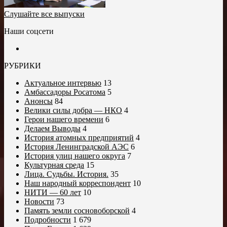
Слушайте все выпуски
Наши соцсети
РУБРИКИ
Актуальное интервью
13
Амбассадоры Росатома
5
Анонсы
84
Велики силы добра — НКО
4
Герои нашего времени
6
Делаем Выводы
4
История атомных предприятий
4
История Ленинградской АЭС
6
История улиц нашего округа
7
Культурная среда
15
Лица. Судьбы. История.
35
Наш народный корреспондент
10
НИТИ — 60 лет
10
Новости
73
Память земли сосновоборской
4
Подробности
1 679