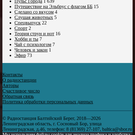
Пульс Города
1 639
Путешествие на Эльбрус с флагом ББ
15
Сделано со вкусом
4
Слушая животных
5
Спецвыпуск
22
Спорт
2
Теория струн и нот
16
Хобби и ты
7
Чай с психологом
7
Человек и закон
1
Эфир
73
Контакты
О радиостанции
Авторы
Счастливое число
Обратная связь
Политика обработки персональных данных
© Радиостанция Балтийский Берег, 2018—2026
Ленинградская область, г. Сосновый Бор, улица
Ленинградская, д.46, телефон: 8 (81369) 27-107, baltica@sbor.ru
Мы используем файлы cookie для анализа трафика и удобства