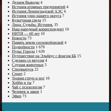
Делаем Выводы
4
История атомных предприятий
4
История Ленинградской АЭС
6
История улиц нашего округа
7
Культурная среда
15
Лица. Судьбы. История.
35
Наш народный корреспондент
10
НИТИ — 60 лет
10
Новости
73
Память земли сосновоборской
4
Подробности
1 679
Пульс Города
1 639
Путешествие на Эльбрус с флагом ББ
15
Сделано со вкусом
4
Слушая животных
5
Спецвыпуск
22
Спорт
2
Теория струн и нот
16
Хобби и ты
7
Чай с психологом
7
Человек и закон
1
Эфир
73