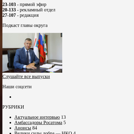
23-103
- прямой эфир
20-133
- рекламный отдел
27-107
- редакция
Подкаст главы округа
Слушайте все выпуски
Наши соцсети
РУБРИКИ
Актуальное интервью
13
Амбассадоры Росатома
5
Анонсы
84
Велики силы добра — НКО
4