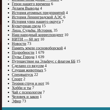
Герои нашего времени
6
Делаем Выводы
4
История атомных предприятий
4
История Ленинградской АЭС
6
История улиц нашего округа
7
Культурная среда
15
Лица. Судьбы. История.
35
Наш народный корреспондент
10
НИТИ — 60 лет
10
Новости
73
Память земли сосновоборской
4
Подробности
1 679
Пульс Города
1 639
Путешествие на Эльбрус с флагом ББ
15
Сделано со вкусом
4
Слушая животных
5
Спецвыпуск
22
Спорт
2
Теория струн и нот
16
Хобби и ты
7
Чай с психологом
7
Человек и закон
1
Эфир
73