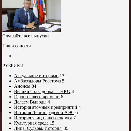
Слушайте все выпуски
Наши соцсети
РУБРИКИ
Актуальное интервью
13
Амбассадоры Росатома
5
Анонсы
84
Велики силы добра — НКО
4
Герои нашего времени
6
Делаем Выводы
4
История атомных предприятий
4
История Ленинградской АЭС
6
История улиц нашего округа
7
Культурная среда
15
Лица. Судьбы. История.
35