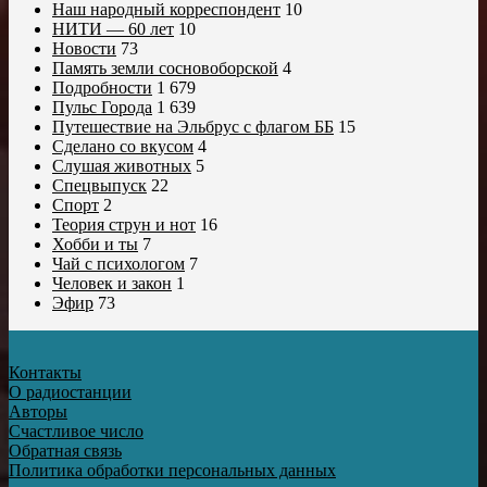
Наш народный корреспондент
10
НИТИ — 60 лет
10
Новости
73
Память земли сосновоборской
4
Подробности
1 679
Пульс Города
1 639
Путешествие на Эльбрус с флагом ББ
15
Сделано со вкусом
4
Слушая животных
5
Спецвыпуск
22
Спорт
2
Теория струн и нот
16
Хобби и ты
7
Чай с психологом
7
Человек и закон
1
Эфир
73
Контакты
О радиостанции
Авторы
Счастливое число
Обратная связь
Политика обработки персональных данных