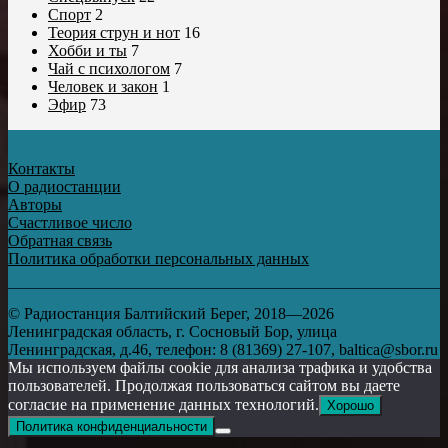
Спорт
2
Теория струн и нот
16
Хобби и ты
7
Чай с психологом
7
Человек и закон
1
Эфир
73
Контакты
О радиостанции
Авторы
Счастливое число
Обратная связь
Политика обработки персональных данных
© Радиостанция Балтийский Берег, 2018—2026
Ленинградская область, г. Сосновый Бор, улица
Ленинградская, д.46, телефон: 8 (81369) 27-107, baltica@sbor.ru
Мы используем файлы cookie для анализа трафика и удобства
пользователей. Продолжая пользоваться сайтом вы даете
согласие на применение данных технологий.
Хорошо
Политика конфиденциальности