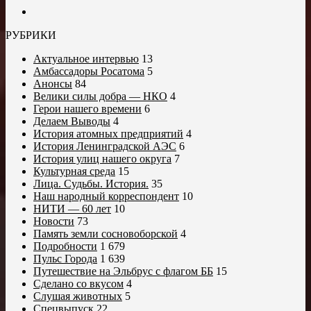
РУБРИКИ
Актуальное интервью
13
Амбассадоры Росатома
5
Анонсы
84
Велики силы добра — НКО
4
Герои нашего времени
6
Делаем Выводы
4
История атомных предприятий
4
История Ленинградской АЭС
6
История улиц нашего округа
7
Культурная среда
15
Лица. Судьбы. История.
35
Наш народный корреспондент
10
НИТИ — 60 лет
10
Новости
73
Память земли сосновоборской
4
Подробности
1 679
Пульс Города
1 639
Путешествие на Эльбрус с флагом ББ
15
Сделано со вкусом
4
Слушая животных
5
Спецвыпуск
22