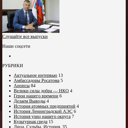
Слушайте все выпуски
Наши соцсети
РУБРИКИ
Актуальное интервью
13
Амбассадоры Росатома
5
Анонсы
84
Велики силы добра — НКО
4
Герои нашего времени
6
Делаем Выводы
4
История атомных предприятий
4
История Ленинградской АЭС
6
История улиц нашего округа
7
Культурная среда
15
Лица. Судьбы. История.
35