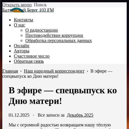
Открыть меню
Поиск
Балтийский Берег 103 FM
Контакты
О нас
О радиостанции
Противодействие коррупции
Обработка персональных данных
Онлайн
Авторы
Счастливое число
Обратная связь
Главная
›
Наш народный корреспондент
›
В эфире —
спецвыпуск ко Дню матери! ️️
В эфире — спецвыпуск ко
Дню матери! ️️
01.12.2025
·
Все записи за
Декабрь 2025
Мы с огромной радостью возвращаем нашу тёплую