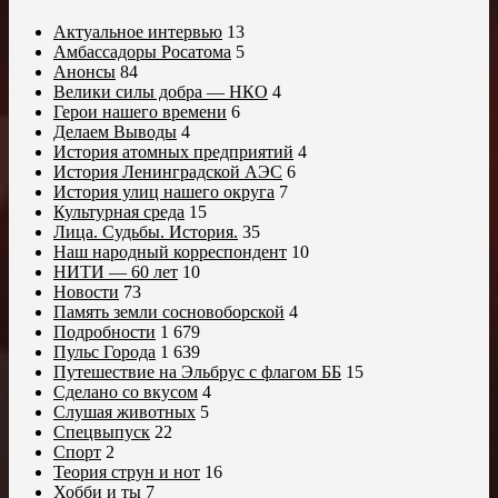
Актуальное интервью
13
Амбассадоры Росатома
5
Анонсы
84
Велики силы добра — НКО
4
Герои нашего времени
6
Делаем Выводы
4
История атомных предприятий
4
История Ленинградской АЭС
6
История улиц нашего округа
7
Культурная среда
15
Лица. Судьбы. История.
35
Наш народный корреспондент
10
НИТИ — 60 лет
10
Новости
73
Память земли сосновоборской
4
Подробности
1 679
Пульс Города
1 639
Путешествие на Эльбрус с флагом ББ
15
Сделано со вкусом
4
Слушая животных
5
Спецвыпуск
22
Спорт
2
Теория струн и нот
16
Хобби и ты
7