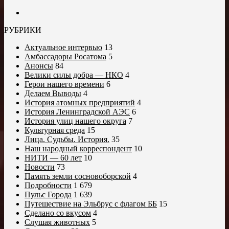
РУБРИКИ
Актуальное интервью
13
Амбассадоры Росатома
5
Анонсы
84
Велики силы добра — НКО
4
Герои нашего времени
6
Делаем Выводы
4
История атомных предприятий
4
История Ленинградской АЭС
6
История улиц нашего округа
7
Культурная среда
15
Лица. Судьбы. История.
35
Наш народный корреспондент
10
НИТИ — 60 лет
10
Новости
73
Память земли сосновоборской
4
Подробности
1 679
Пульс Города
1 639
Путешествие на Эльбрус с флагом ББ
15
Сделано со вкусом
4
Слушая животных
5