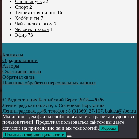
Спецвыпуск
22
Спорт
2
Теория струн и нот
16
Хобби и ты
7
Чай с психологом
7
Человек и закон
1
Эфир
73
Контакты
О радиостанции
Авторы
Счастливое число
Обратная связь
Политика обработки персональных данных
© Радиостанция Балтийский Берег, 2018—2026
Ленинградская область, г. Сосновый Бор, улица
Ленинградская, д.46, телефон: 8 (81369) 27-107, baltica@sbor.ru
Мы используем файлы cookie для анализа трафика и удобства
пользователей. Продолжая пользоваться сайтом вы даете
согласие на применение данных технологий.
Хорошо
Политика конфиденциальности