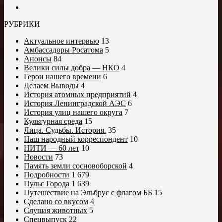
РУБРИКИ
Актуальное интервью
13
Амбассадоры Росатома
5
Анонсы
84
Велики силы добра — НКО
4
Герои нашего времени
6
Делаем Выводы
4
История атомных предприятий
4
История Ленинградской АЭС
6
История улиц нашего округа
7
Культурная среда
15
Лица. Судьбы. История.
35
Наш народный корреспондент
10
НИТИ — 60 лет
10
Новости
73
Память земли сосновоборской
4
Подробности
1 679
Пульс Города
1 639
Путешествие на Эльбрус с флагом ББ
15
Сделано со вкусом
4
Слушая животных
5
Спецвыпуск
22