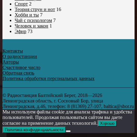
Спорт
2
Теория струн и нот
16
Хобби и ты
7
Чай с психологом
7
Человек и закон
1
Эфир
73
Контакты
О радиостанции
Авторы
Счастливое число
Обратная связь
Политика обработки персональных данных
© Радиостанция Балтийский Берег, 2018—2026
Ленинградская область, г. Сосновый Бор, улица
Ленинградская, д.46, телефон: 8 (81369) 27-107, baltica@sbor.ru
Мы используем файлы cookie для анализа трафика и удобства
пользователей. Продолжая пользоваться сайтом вы даете
согласие на применение данных технологий.
Хорошо
Политика конфиденциальности