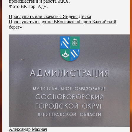
происшествий и работа ЖКХ.
Фото ВК Гор. Адм.
Прослушать или скачать с Яндекс.Диска
Прослушать в группе ВКонтакте «Радио Балтийский
берег»
Александр Махнач