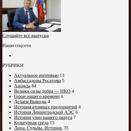
Слушайте все выпуски
Наши соцсети
РУБРИКИ
Актуальное интервью
13
Амбассадоры Росатома
5
Анонсы
84
Велики силы добра — НКО
4
Герои нашего времени
6
Делаем Выводы
4
История атомных предприятий
4
История Ленинградской АЭС
6
История улиц нашего округа
7
Культурная среда
15
Лица. Судьбы. История.
35