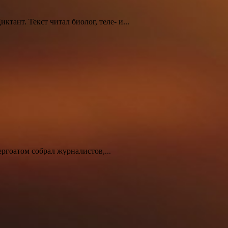
ант. Текст читал биолог, теле- и...
ргоатом собрал журналистов,...