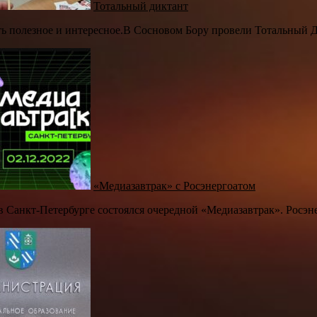
Тотальный диктант
ь полезное и интересное.В Сосновом Бору провели Тотальный Дикт
«Медиазавтрак» с Росэнергоатом
 в Санкт-Петербурге состоялся очередной «Медиазавтрак». Росэне