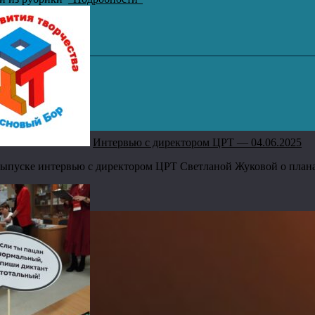
Интервью с директором ЦРТ — 04.06.2025
ыпуске интервью с директором ЦРТ Светланой Жуковой о планах