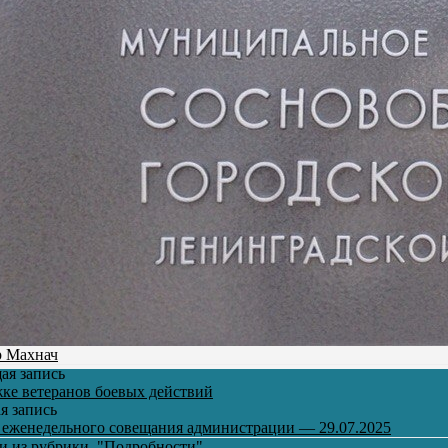
р Махнач
ая запись
ке ветеранов боевых действий
я запись
 еженедельного совещания администрации — 29.07.2025
си из рубрики
"Подробности"