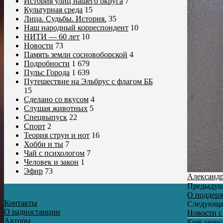
История улиц нашего округа
7
Культурная среда
15
Лица. Судьбы. История.
35
Наш народный корреспондент
10
НИТИ — 60 лет
10
Новости
73
Память земли сосновоборской
4
Подробности
1 679
Пульс Города
1 639
Путешествие на Эльбрус с флагом ББ
15
Сделано со вкусом
4
Слушая животных
5
Спецвыпуск
22
Спорт
2
Теория струн и нот
16
Хобби и ты
7
Чай с психологом
7
Человек и закон
1
Эфир
73
Александ
Предыдущ
О поддерж
Контакты
Следующа
О радиостанции
Новости с
Авторы
Ещё запи