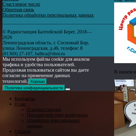
Счастливое число
Обратная связь
Политика обработки персональных данных
© Радиостанция Балтийский Берег, 2018—
2026
Ленинградская область, г. Сосновый Бор,
улица Ленинградская, д.46, телефон: 8
(81369) 27-107, baltica@sbor.ru
Мы используем файлы cookie для анализа
трафика и удобства пользователей.
Продолжая пользоваться сайтом вы даете
В нашем в
согласие на применение данных
технологий.
Хорошо
Политика конфиденциальности
Контакты
О нас
О радиостанции
Противодействие коррупции
Обработка персональных
данных
Онлайн