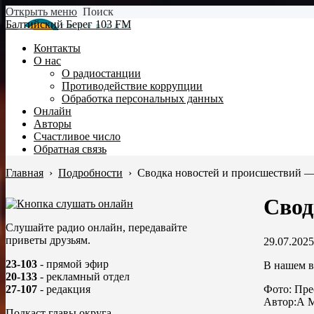
Открыть меню
Поиск
Балтийский Берег 103 FM
Контакты
О нас
О радиостанции
Противодействие коррупции
Обработка персональных данных
Онлайн
Авторы
Счастливое число
Обратная связь
Главная
›
Подробности
›
Сводка новостей и происшествий —
Свод
Слушайте радио онлайн, передавайте
приветы друзьям.
29.07.2025
23-103
- прямой эфир
В нашем в
20-133
- рекламный отдел
Фото: Пр
27-107
- редакция
Автор:А 
Подкаст главы округа