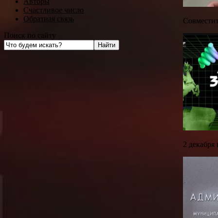
Авторы
Счастливое число
Обратная связь
Совместит
Поиск по сайту
2 декабря