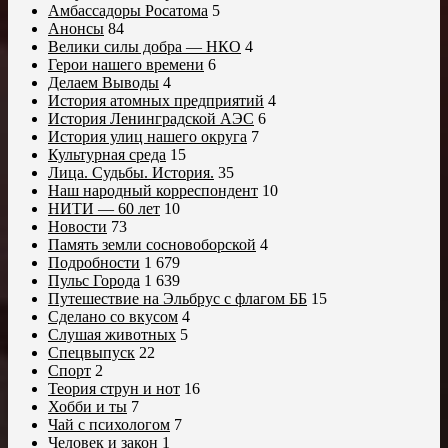
Амбассадоры Росатома
5
Анонсы
84
Велики силы добра — НКО
4
Герои нашего времени
6
Делаем Выводы
4
История атомных предприятий
4
История Ленинградской АЭС
6
История улиц нашего округа
7
Культурная среда
15
Лица. Судьбы. История.
35
Наш народный корреспондент
10
НИТИ — 60 лет
10
Новости
73
Память земли сосновоборской
4
Подробности
1 679
Пульс Города
1 639
Путешествие на Эльбрус с флагом ББ
15
Сделано со вкусом
4
Слушая животных
5
Спецвыпуск
22
Спорт
2
Теория струн и нот
16
Хобби и ты
7
Чай с психологом
7
Человек и закон
1