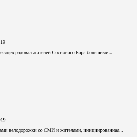
019
месяцев радовал жителей Соснового Бора большими...
019
ками велодорожки со СМИ и жителями, инициированная...