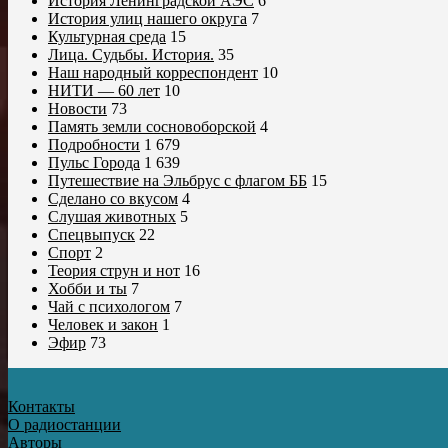
История Ленинградской АЭС
6
История улиц нашего округа
7
Культурная среда
15
Лица. Судьбы. История.
35
Наш народный корреспондент
10
НИТИ — 60 лет
10
Новости
73
Память земли сосновоборской
4
Подробности
1 679
Пульс Города
1 639
Путешествие на Эльбрус с флагом ББ
15
Сделано со вкусом
4
Слушая животных
5
Спецвыпуск
22
Спорт
2
Теория струн и нот
16
Хобби и ты
7
Чай с психологом
7
Человек и закон
1
Эфир
73
Контакты
О радиостанции
Авторы