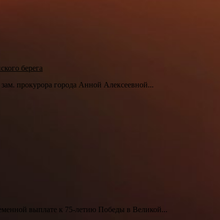
йского берега
 зам. прокурора города Анной Алексеевной...
менной выплате к 75-летию Победы в Великой...