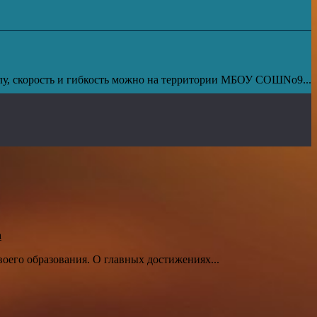
у, скорость и гибкость можно на территории МБОУ СОШNo9...
а
воего образования. О главных достижениях...