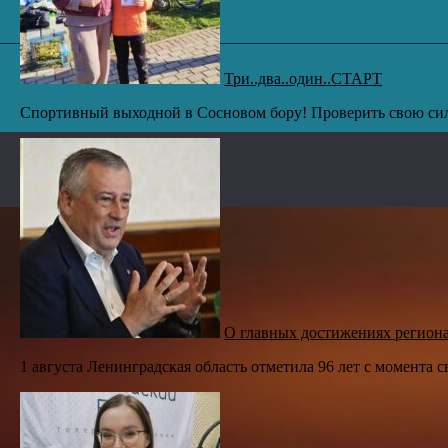
Три..два..один..СТАРТ
Спортивный выходной в Сосновом бору! Проверить свою сил
О главных достижениях регион
1 августа Ленинградская область отметила 96 лет с момента с