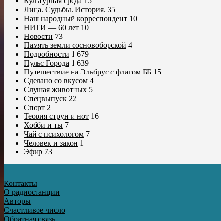
Культурная среда
15
Лица. Судьбы. История.
35
Наш народный корреспондент
10
НИТИ — 60 лет
10
Новости
73
Память земли сосновоборской
4
Подробности
1 679
Пульс Города
1 639
Путешествие на Эльбрус с флагом ББ
15
Сделано со вкусом
4
Слушая животных
5
Спецвыпуск
22
Спорт
2
Теория струн и нот
16
Хобби и ты
7
Чай с психологом
7
Человек и закон
1
Эфир
73
Контакты
О радиостанции
Авторы
Счастливое число
Обратная связь