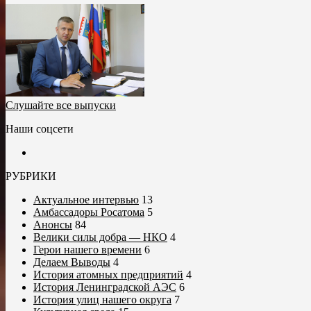
Слушайте все выпуски
Наши соцсети
РУБРИКИ
Актуальное интервью
13
Амбассадоры Росатома
5
Анонсы
84
Велики силы добра — НКО
4
Герои нашего времени
6
Делаем Выводы
4
История атомных предприятий
4
История Ленинградской АЭС
6
История улиц нашего округа
7