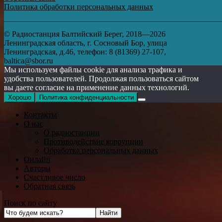
Политика обработки персональных данных
© Радиостанция Балтийский Берег, 2018—2026
Ленинградская область, г. Сосновый Бор, улица
Ленинградская, д.46, телефон: 8 (81369) 27-107,
baltica@sbor.ru
Мы используем файлы cookie для анализа трафика и
удобства пользователей. Продолжая пользоваться сайтом
вы даете согласие на применение данных технологий.
Хорошо
Политика конфиденциальности
Контакты
О нас
О радиостанции
Противодействие коррупции
Обработка персональных данных
Онлайн
Авторы
Счастливое число
Обратная связь
Поиск по сайту