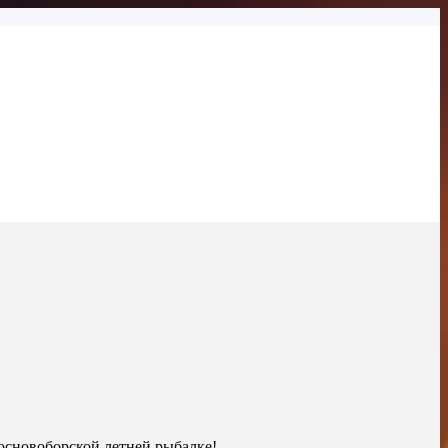
сновоборской летней рыбалке!