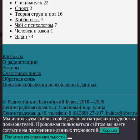
Спецвыпуск
22
Спорт
2
Теория струн и нот
16
Хобби и ты
7
Чай с психологом
7
Человек и закон
1
Эфир
73
Контакты
О радиостанции
Авторы
Счастливое число
Обратная связь
Политика обработки персональных данных
© Радиостанция Балтийский Берег, 2018—2026
Ленинградская область, г. Сосновый Бор, улица
Ленинградская, д.46, телефон: 8 (81369) 27-107, baltica@sbor.ru
Мы используем файлы cookie для анализа трафика и удобства
пользователей. Продолжая пользоваться сайтом вы даете
согласие на применение данных технологий.
Хорошо
Политика конфиденциальности