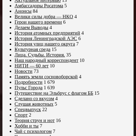
Актуальное интервью
13
Амбассадоры Росатома
5
Анонсы
84
Велики силы добра — НКО
4
Герои нашего времени
6
Делаем Выводы
4
История атомных предприятий
4
История Ленинградской АЭС
6
История улиц нашего округа
7
Культурная среда
15
Лица. Судьбы. История.
35
Наш народный корреспондент
10
НИТИ — 60 лет
10
Новости
73
Память земли сосновоборской
4
Подробности
1 679
Пульс Города
1 639
Путешествие на Эльбрус с флагом ББ
15
Сделано со вкусом
4
Слушая животных
5
Спецвыпуск
22
Спорт
2
Теория струн и нот
16
Хобби и ты
7
Чай с психологом
7