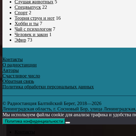
Слушая животных
5
Спецвыпуск
22
Спорт
2
Теория струн и нот
16
Хобби и ты
7
Чай с психологом
7
Человек и закон
1
Эфир
73
Контакты
О радиостанции
Авторы
Счастливое число
Обратная связь
Политика обработки персональных данных
© Радиостанция Балтийский Берег, 2018—2026
Ленинградская область, г. Сосновый Бор, улица Ленинградская, д
Мы используем файлы cookie для анализа трафика и удобства п
Политика конфиденциальности
Контакты