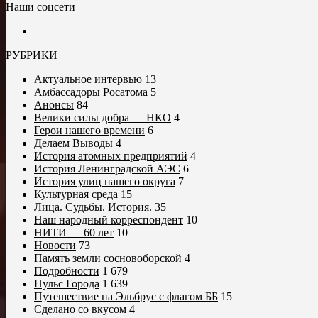
Наши соцсети
РУБРИКИ
Актуальное интервью
13
Амбассадоры Росатома
5
Анонсы
84
Велики силы добра — НКО
4
Герои нашего времени
6
Делаем Выводы
4
История атомных предприятий
4
История Ленинградской АЭС
6
История улиц нашего округа
7
Культурная среда
15
Лица. Судьбы. История.
35
Наш народный корреспондент
10
НИТИ — 60 лет
10
Новости
73
Память земли сосновоборской
4
Подробности
1 679
Пульс Города
1 639
Путешествие на Эльбрус с флагом ББ
15
Сделано со вкусом
4