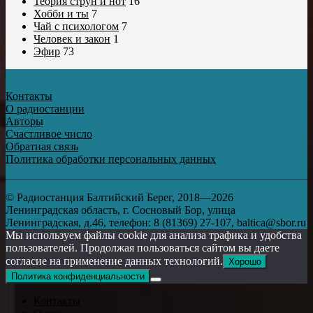
Теория струн и нот
16
Хобби и ты
7
Чай с психологом
7
Человек и закон
1
Эфир
73
Контакты
О радиостанции
Авторы
Счастливое число
Обратная связь
Политика обработки персональных данных
© Радиостанция Балтийский Берег, 2018—2026
Ленинградская область, г. Сосновый Бор, улица
Ленинградская, д.46, телефон: 8 (81369) 27-107, baltica@sbor.ru
Мы используем файлы cookie для анализа трафика и удобства
пользователей. Продолжая пользоваться сайтом вы даете
согласие на применение данных технологий.
Хорошо
Политика конфиденциальности
Контакты