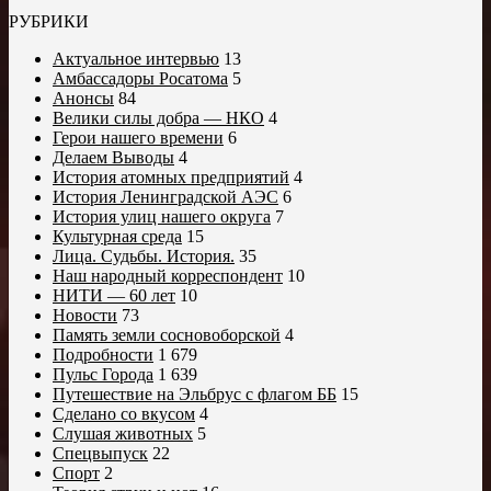
РУБРИКИ
Актуальное интервью
13
Амбассадоры Росатома
5
Анонсы
84
Велики силы добра — НКО
4
Герои нашего времени
6
Делаем Выводы
4
История атомных предприятий
4
История Ленинградской АЭС
6
История улиц нашего округа
7
Культурная среда
15
Лица. Судьбы. История.
35
Наш народный корреспондент
10
НИТИ — 60 лет
10
Новости
73
Память земли сосновоборской
4
Подробности
1 679
Пульс Города
1 639
Путешествие на Эльбрус с флагом ББ
15
Сделано со вкусом
4
Слушая животных
5
Спецвыпуск
22
Спорт
2