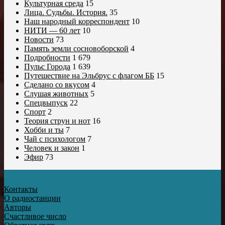
Культурная среда
15
Лица. Судьбы. История.
35
Наш народный корреспондент
10
НИТИ — 60 лет
10
Новости
73
Память земли сосновоборской
4
Подробности
1 679
Пульс Города
1 639
Путешествие на Эльбрус с флагом ББ
15
Сделано со вкусом
4
Слушая животных
5
Спецвыпуск
22
Спорт
2
Теория струн и нот
16
Хобби и ты
7
Чай с психологом
7
Человек и закон
1
Эфир
73
Контакты
О радиостанции
Авторы
Счастливое число