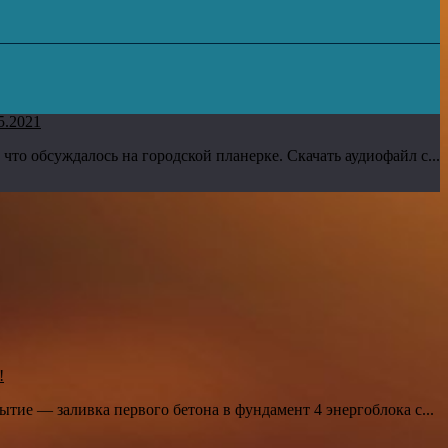
5.2021
 что обсуждалось на городской планерке. Скачать аудиофайл с...
!
тие — заливка первого бетона в фундамент 4 энергоблока с...