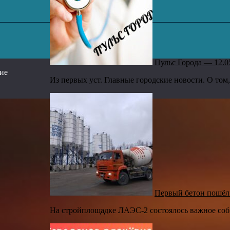
,
Пульс Города — 12.0
сие
Из первых уст. Главные городские новости. О том,
Первый бетон пошёл
На стройплощадке ЛАЭС-2 состоялось важное собы