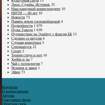
Культурная среда
15
Лица. Судьбы. История.
35
Наш народный корреспондент
10
НИТИ — 60 лет
10
Новости
73
Память земли сосновоборской
4
Подробности
1 679
Пульс Города
1 639
Путешествие на Эльбрус с флагом ББ
15
Сделано со вкусом
4
Слушая животных
5
Спецвыпуск
22
Спорт
2
Теория струн и нот
16
Хобби и ты
7
Чай с психологом
7
Человек и закон
1
Эфир
73
Контакты
О радиостанции
Авторы
Счастливое число
Обратная связь