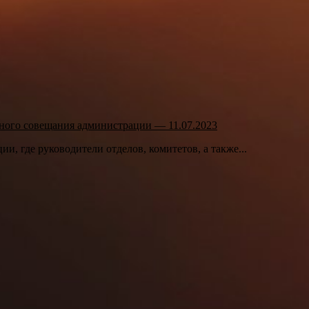
ного совещания администрации — 11.07.2023
и, где руководители отделов, комитетов, а также...