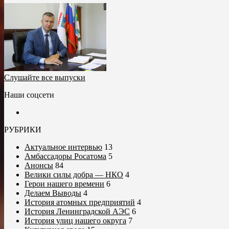
Слушайте все выпуски
Наши соцсети
РУБРИКИ
Актуальное интервью
13
Амбассадоры Росатома
5
Анонсы
84
Велики силы добра — НКО
4
Герои нашего времени
6
Делаем Выводы
4
История атомных предприятий
4
История Ленинградской АЭС
6
История улиц нашего округа
7