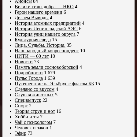
Анонсы
84
Велики силы добра — НКО
4
Герои нашего времени
6
Делаем Выводы
4
История атомных предприятий
4
История Ленинградской АЭС
6
История улиц нашего округа
7
Культурная среда
15
Лица. Судьбы. История.
35
Наш народный корреспондент
10
НИТИ — 60 лет
10
Новости
73
Память земли сосновоборской
4
Подробности
1 679
Пульс Города
1 639
Путешествие на Эльбрус с флагом ББ
15
Сделано со вкусом
4
Слушая животных
5
Спецвыпуск
22
Спорт
2
Теория струн и нот
16
Хобби и ты
7
Чай с психологом
7
Человек и закон
1
Эфир
73