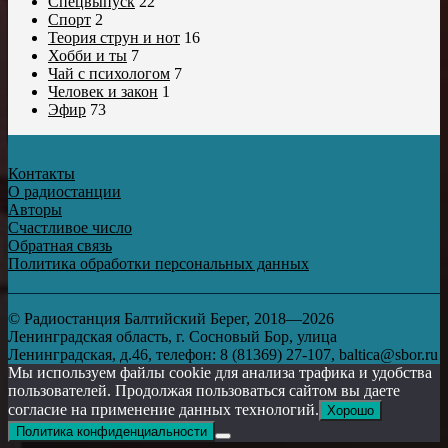
Спецвыпуск
22
Спорт
2
Теория струн и нот
16
Хобби и ты
7
Чай с психологом
7
Человек и закон
1
Эфир
73
Контакты
О радиостанции
Авторы
Счастливое число
Обратная связь
Политика обработки персональных данных
© Радиостанция Балтийский Берег, 2018—2026
Ленинградская область, г. Сосновый Бор, улица
Ленинградская, д.46, телефон: 8 (81369) 27-107, baltica@sbor.ru
Мы используем файлы cookie для анализа трафика и удобства
пользователей. Продолжая пользоваться сайтом вы даете
согласие на применение данных технологий.
Хорошо
Политика конфиденциальности