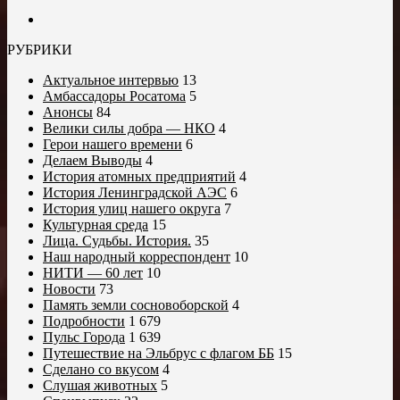
РУБРИКИ
Актуальное интервью
13
Амбассадоры Росатома
5
Анонсы
84
Велики силы добра — НКО
4
Герои нашего времени
6
Делаем Выводы
4
История атомных предприятий
4
История Ленинградской АЭС
6
История улиц нашего округа
7
Культурная среда
15
Лица. Судьбы. История.
35
Наш народный корреспондент
10
НИТИ — 60 лет
10
Новости
73
Память земли сосновоборской
4
Подробности
1 679
Пульс Города
1 639
Путешествие на Эльбрус с флагом ББ
15
Сделано со вкусом
4
Слушая животных
5