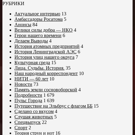
РУБРИКИ
Актуальное интервью
13
Амбассадоры Росатома
5
Анонсы
84
Велики силы добра — НКО
4
Герои нашего времени
6
Делаем Выводы
4
История атомных предприятий
4
История Ленинградской АЭС
6
История улиц нашего округа
7
Культурная среда
15
Лица. Судьбы. История.
35
Наш народный корреспондент
10
НИТИ — 60 лет
10
Новости
73
Память земли сосновоборской
4
Подробности
1 679
Пульс Города
1 639
Путешествие на Эльбрус с флагом ББ
15
Сделано со вкусом
4
Слушая животных
5
Спецвыпуск
22
Спорт
2
Теория струн и нот
16