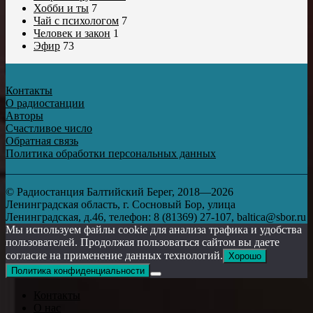
Хобби и ты
7
Чай с психологом
7
Человек и закон
1
Эфир
73
Контакты
О радиостанции
Авторы
Счастливое число
Обратная связь
Политика обработки персональных данных
© Радиостанция Балтийский Берег, 2018—2026
Ленинградская область, г. Сосновый Бор, улица
Ленинградская, д.46, телефон: 8 (81369) 27-107, baltica@sbor.ru
Мы используем файлы cookie для анализа трафика и удобства
пользователей. Продолжая пользоваться сайтом вы даете
согласие на применение данных технологий.
Хорошо
Политика конфиденциальности
Контакты
О нас