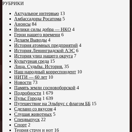
РУБРИКИ
Актуальное интервью
13
Амбассадоры Росатома
5
Анонсы
84
Велики силы добра — НКО
4
Герои нашего времени
6
Делаем Выводы
4
История атомных предприятий
4
История Ленинградской АЭС
6
История улиц нашего округа
7
Культурная среда
15
Лица. Судьбы. История.
35
Наш народный корреспондент
10
НИТИ — 60 лет
10
Новости
73
Память земли сосновоборской
4
Подробности
1 679
Пульс Города
1 639
Путешествие на Эльбрус с флагом ББ
15
Сделано со вкусом
4
Слушая животных
5
Спецвыпуск
22
Спорт
2
Теория струн и нот
16