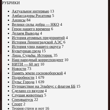
РУБРИКИ
Актуальное интервью
13
Амбассадоры Росатома
5
Анонсы
84
Велики силы добра — НКО
4
Герои нашего времени
6
Делаем Выводы
4
История атомных предприятий
4
История Ленинградской АЭС
6
История улиц нашего округа
7
Культурная среда
15
Лица. Судьбы. История.
35
Наш народный корреспондент
10
НИТИ — 60 лет
10
Новости
73
Память земли сосновоборской
4
Подробности
1 679
Пульс Города
1 639
Путешествие на Эльбрус с флагом ББ
15
Сделано со вкусом
4
Слушая животных
5
Спецвыпуск
22
Спорт
2
Теория струн и нот
16