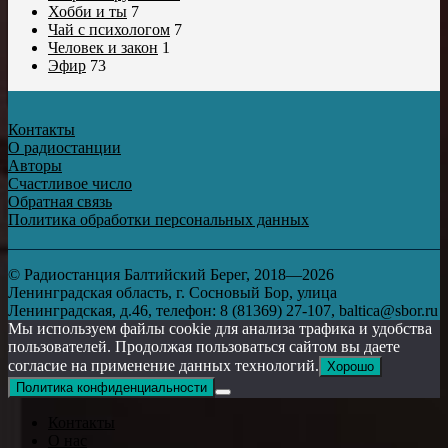
Хобби и ты
7
Чай с психологом
7
Человек и закон
1
Эфир
73
Контакты
О радиостанции
Авторы
Счастливое число
Обратная связь
Политика обработки персональных данных
© Радиостанция Балтийский Берег, 2018—2026
Ленинградская область, г. Сосновый Бор, улица
Ленинградская, д.46, телефон: 8 (81369) 27-107, baltica@sbor.ru
Мы используем файлы cookie для анализа трафика и удобства
пользователей. Продолжая пользоваться сайтом вы даете
согласие на применение данных технологий.
Хорошо
Политика конфиденциальности
Контакты
О нас