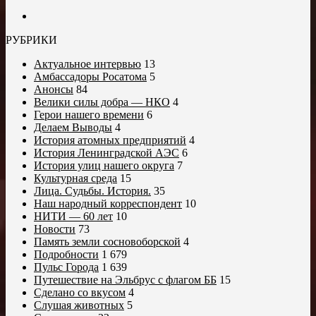
РУБРИКИ
Актуальное интервью
13
Амбассадоры Росатома
5
Анонсы
84
Велики силы добра — НКО
4
Герои нашего времени
6
Делаем Выводы
4
История атомных предприятий
4
История Ленинградской АЭС
6
История улиц нашего округа
7
Культурная среда
15
Лица. Судьбы. История.
35
Наш народный корреспондент
10
НИТИ — 60 лет
10
Новости
73
Память земли сосновоборской
4
Подробности
1 679
Пульс Города
1 639
Путешествие на Эльбрус с флагом ББ
15
Сделано со вкусом
4
Слушая животных
5