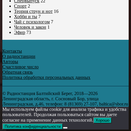
Спецвыпуск
22
Спорт
2
Теория струн и нот
16
Хобби и ты
7
Чай с психологом
7
Человек и закон
1
Эфир
73
Контакты
О радиостанции
Авторы
Счастливое число
Обратная связь
Политика обработки персональных данных
© Радиостанция Балтийский Берег, 2018—2026
Ленинградская область, г. Сосновый Бор, улица
Ленинградская, д.46, телефон: 8 (81369) 27-107, baltica@sbor.ru
Мы используем файлы cookie для анализа трафика и удобства
пользователей. Продолжая пользоваться сайтом вы даете
согласие на применение данных технологий.
Хорошо
Политика конфиденциальности