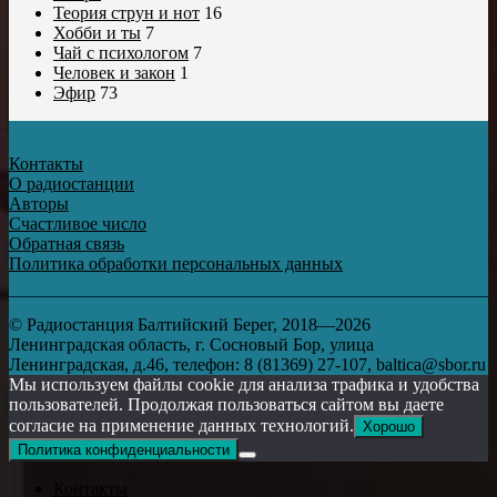
Теория струн и нот
16
Хобби и ты
7
Чай с психологом
7
Человек и закон
1
Эфир
73
Контакты
О радиостанции
Авторы
Счастливое число
Обратная связь
Политика обработки персональных данных
© Радиостанция Балтийский Берег, 2018—2026
Ленинградская область, г. Сосновый Бор, улица
Ленинградская, д.46, телефон: 8 (81369) 27-107, baltica@sbor.ru
Мы используем файлы cookie для анализа трафика и удобства
пользователей. Продолжая пользоваться сайтом вы даете
согласие на применение данных технологий.
Хорошо
Политика конфиденциальности
Контакты