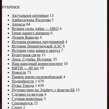
РУБРИКИ
Актуальное интервью
13
Амбассадоры Росатома
5
Анонсы
84
Велики силы добра — НКО
4
Герои нашего времени
6
Делаем Выводы
4
История атомных предприятий
4
История Ленинградской АЭС
6
История улиц нашего округа
7
Культурная среда
15
Лица. Судьбы. История.
35
Наш народный корреспондент
10
НИТИ — 60 лет
10
Новости
73
Память земли сосновоборской
4
Подробности
1 679
Пульс Города
1 639
Путешествие на Эльбрус с флагом ББ
15
Сделано со вкусом
4
Слушая животных
5
Спецвыпуск
22
Спорт
2