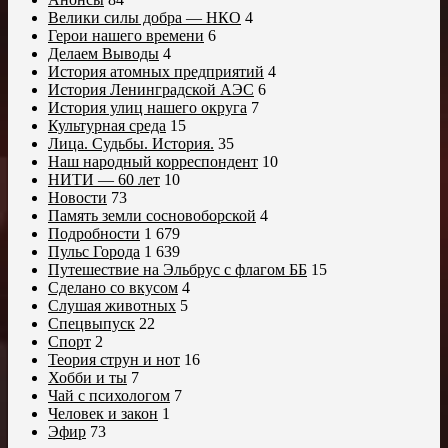
Велики силы добра — НКО
4
Герои нашего времени
6
Делаем Выводы
4
История атомных предприятий
4
История Ленинградской АЭС
6
История улиц нашего округа
7
Культурная среда
15
Лица. Судьбы. История.
35
Наш народный корреспондент
10
НИТИ — 60 лет
10
Новости
73
Память земли сосновоборской
4
Подробности
1 679
Пульс Города
1 639
Путешествие на Эльбрус с флагом ББ
15
Сделано со вкусом
4
Слушая животных
5
Спецвыпуск
22
Спорт
2
Теория струн и нот
16
Хобби и ты
7
Чай с психологом
7
Человек и закон
1
Эфир
73