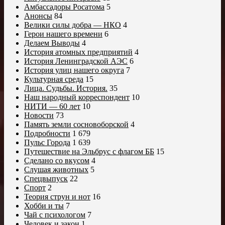
Амбассадоры Росатома
5
Анонсы
84
Велики силы добра — НКО
4
Герои нашего времени
6
Делаем Выводы
4
История атомных предприятий
4
История Ленинградской АЭС
6
История улиц нашего округа
7
Культурная среда
15
Лица. Судьбы. История.
35
Наш народный корреспондент
10
НИТИ — 60 лет
10
Новости
73
Память земли сосновоборской
4
Подробности
1 679
Пульс Города
1 639
Путешествие на Эльбрус с флагом ББ
15
Сделано со вкусом
4
Слушая животных
5
Спецвыпуск
22
Спорт
2
Теория струн и нот
16
Хобби и ты
7
Чай с психологом
7
Человек и закон
1