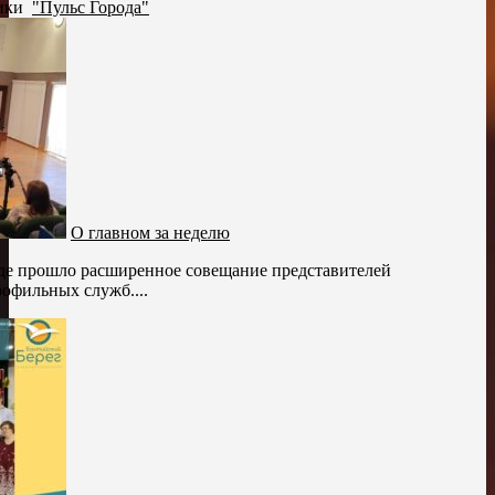
рики
"Пульс Города"
О главном за неделю
де прошло расширенное совещание представителей
офильных служб....