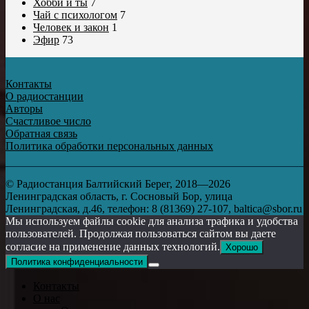
Хобби и ты
7
Чай с психологом
7
Человек и закон
1
Эфир
73
Контакты
О радиостанции
Авторы
Счастливое число
Обратная связь
Политика обработки персональных данных
© Радиостанция Балтийский Берег, 2018—2026
Ленинградская область, г. Сосновый Бор, улица
Ленинградская, д.46, телефон: 8 (81369) 27-107, baltica@sbor.ru
Мы используем файлы cookie для анализа трафика и удобства
пользователей. Продолжая пользоваться сайтом вы даете
согласие на применение данных технологий.
Хорошо
Политика конфиденциальности
Контакты
О нас