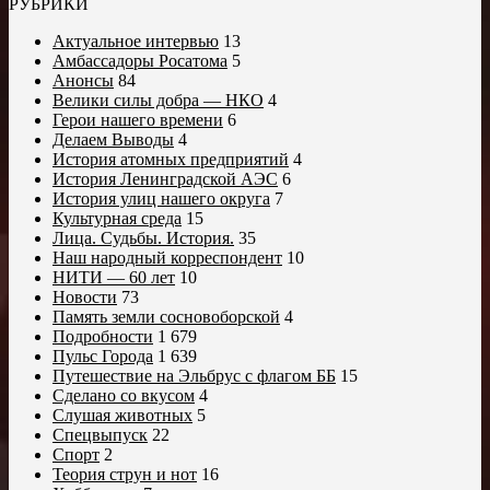
РУБРИКИ
Актуальное интервью
13
Амбассадоры Росатома
5
Анонсы
84
Велики силы добра — НКО
4
Герои нашего времени
6
Делаем Выводы
4
История атомных предприятий
4
История Ленинградской АЭС
6
История улиц нашего округа
7
Культурная среда
15
Лица. Судьбы. История.
35
Наш народный корреспондент
10
НИТИ — 60 лет
10
Новости
73
Память земли сосновоборской
4
Подробности
1 679
Пульс Города
1 639
Путешествие на Эльбрус с флагом ББ
15
Сделано со вкусом
4
Слушая животных
5
Спецвыпуск
22
Спорт
2
Теория струн и нот
16