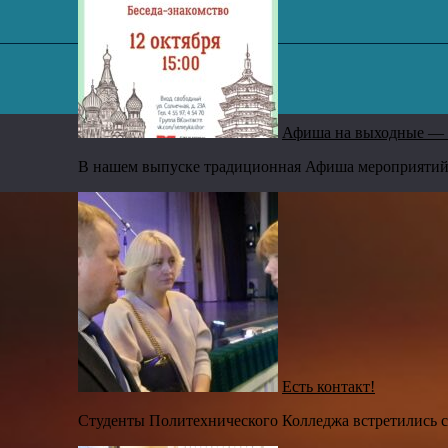
,
Афиша на выходные — 
В нашем выпуске традиционная Афиша мероприятий н
Есть контакт!
Студенты Политехнического Колледжа встретились с