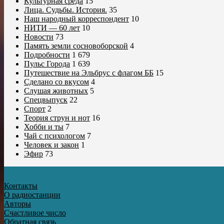
Культурная среда
15
Лица. Судьбы. История.
35
Наш народный корреспондент
10
НИТИ — 60 лет
10
Новости
73
Память земли сосновоборской
4
Подробности
1 679
Пульс Города
1 639
Путешествие на Эльбрус с флагом ББ
15
Сделано со вкусом
4
Слушая животных
5
Спецвыпуск
22
Спорт
2
Теория струн и нот
16
Хобби и ты
7
Чай с психологом
7
Человек и закон
1
Эфир
73
Контакты
О радиостанции
Авторы
Счастливое число
Обратная связь