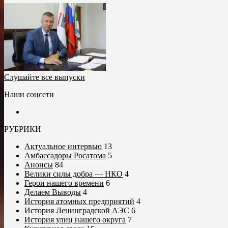
Слушайте все выпуски
Наши соцсети
РУБРИКИ
Актуальное интервью
13
Амбассадоры Росатома
5
Анонсы
84
Велики силы добра — НКО
4
Герои нашего времени
6
Делаем Выводы
4
История атомных предприятий
4
История Ленинградской АЭС
6
История улиц нашего округа
7