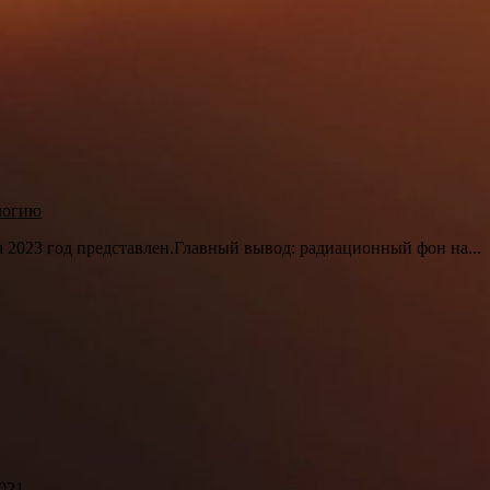
ологию
 2023 год представлен.Главный вывод: радиационный фон на...
021