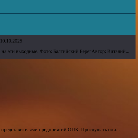
10.10.2025
а эти выходные. Фото: Балтийский БерегАвтор: Виталий...
 представителями предприятий ОПК. Прослушать или...