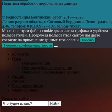
Политика обработки персональных данных
© Радиостанция Балтийский Берег, 2018—2026
Ленинградская область, г. Сосновый Бор, улица Ленинградская
д.46, телефон: 8 (81369) 27-107, baltica@sbor.ru
Мы используем файлы cookie для анализа трафика и удобства
пользователей. Продолжая пользоваться сайтом вы даете
согласие на применение данных технологий.
Хорошо
Политика конфиденциальности
Контакты
О нас
О радиостанции
Противодействие коррупции
Обработка персональных данных
Онлайн
Авторы
Счастливое число
Обратная связь
Поиск по сайту