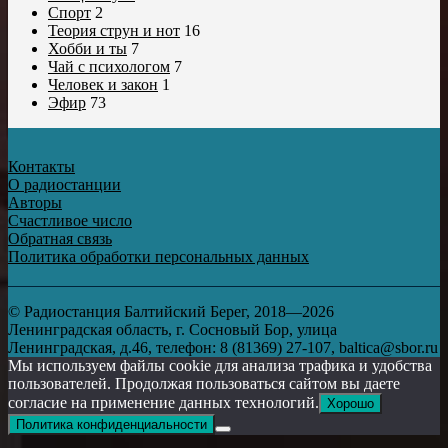
Спорт
2
Теория струн и нот
16
Хобби и ты
7
Чай с психологом
7
Человек и закон
1
Эфир
73
Контакты
О радиостанции
Авторы
Счастливое число
Обратная связь
Политика обработки персональных данных
© Радиостанция Балтийский Берег, 2018—2026
Ленинградская область, г. Сосновый Бор, улица
Ленинградская, д.46, телефон: 8 (81369) 27-107, baltica@sbor.ru
Мы используем файлы cookie для анализа трафика и удобства
пользователей. Продолжая пользоваться сайтом вы даете
согласие на применение данных технологий.
Хорошо
Политика конфиденциальности