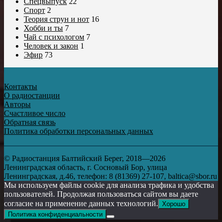
Спецвыпуск
22
Спорт
2
Теория струн и нот
16
Хобби и ты
7
Чай с психологом
7
Человек и закон
1
Эфир
73
Контакты
О радиостанции
Авторы
Счастливое число
Обратная связь
Политика обработки персональных данных
© Радиостанция Балтийский Берег, 2018—2026
Ленинградская область, г. Сосновый Бор, улица
Ленинградская, д.46, телефон: 8 (81369) 27-107, baltica@sbor.ru
Мы используем файлы cookie для анализа трафика и удобства
пользователей. Продолжая пользоваться сайтом вы даете
согласие на применение данных технологий.
Хорошо
Политика конфиденциальности