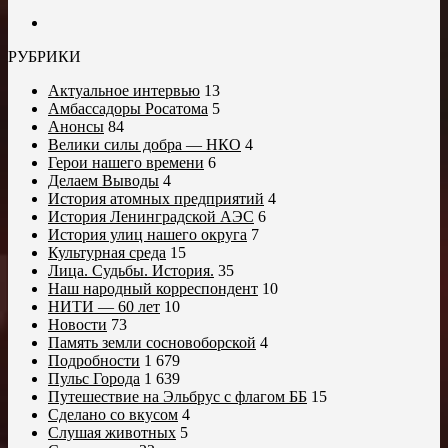
РУБРИКИ
Актуальное интервью
13
Амбассадоры Росатома
5
Анонсы
84
Велики силы добра — НКО
4
Герои нашего времени
6
Делаем Выводы
4
История атомных предприятий
4
История Ленинградской АЭС
6
История улиц нашего округа
7
Культурная среда
15
Лица. Судьбы. История.
35
Наш народный корреспондент
10
НИТИ — 60 лет
10
Новости
73
Память земли сосновоборской
4
Подробности
1 679
Пульс Города
1 639
Путешествие на Эльбрус с флагом ББ
15
Сделано со вкусом
4
Слушая животных
5