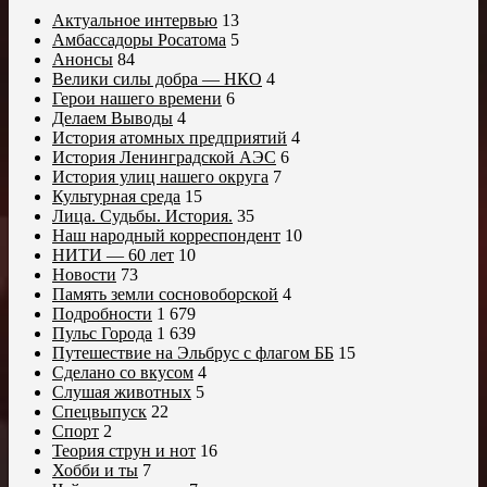
Актуальное интервью
13
Амбассадоры Росатома
5
Анонсы
84
Велики силы добра — НКО
4
Герои нашего времени
6
Делаем Выводы
4
История атомных предприятий
4
История Ленинградской АЭС
6
История улиц нашего округа
7
Культурная среда
15
Лица. Судьбы. История.
35
Наш народный корреспондент
10
НИТИ — 60 лет
10
Новости
73
Память земли сосновоборской
4
Подробности
1 679
Пульс Города
1 639
Путешествие на Эльбрус с флагом ББ
15
Сделано со вкусом
4
Слушая животных
5
Спецвыпуск
22
Спорт
2
Теория струн и нот
16
Хобби и ты
7