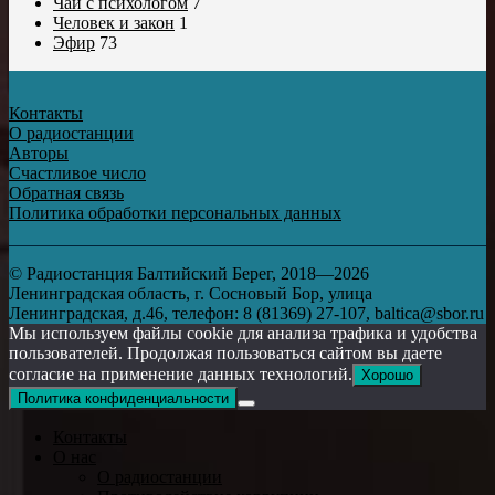
Чай с психологом
7
Человек и закон
1
Эфир
73
Контакты
О радиостанции
Авторы
Счастливое число
Обратная связь
Политика обработки персональных данных
© Радиостанция Балтийский Берег, 2018—2026
Ленинградская область, г. Сосновый Бор, улица
Ленинградская, д.46, телефон: 8 (81369) 27-107, baltica@sbor.ru
Мы используем файлы cookie для анализа трафика и удобства
пользователей. Продолжая пользоваться сайтом вы даете
согласие на применение данных технологий.
Хорошо
Политика конфиденциальности
Контакты
О нас
О радиостанции