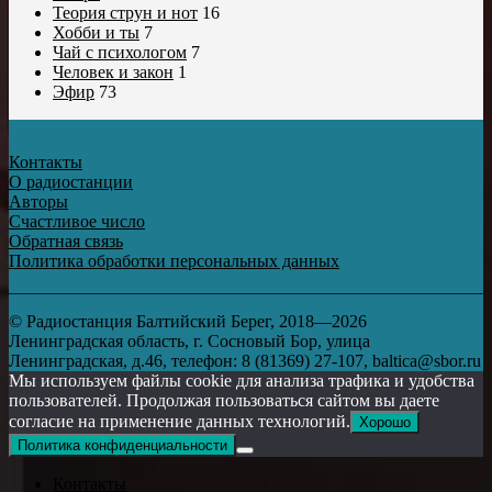
Теория струн и нот
16
Хобби и ты
7
Чай с психологом
7
Человек и закон
1
Эфир
73
Контакты
О радиостанции
Авторы
Счастливое число
Обратная связь
Политика обработки персональных данных
© Радиостанция Балтийский Берег, 2018—2026
Ленинградская область, г. Сосновый Бор, улица
Ленинградская, д.46, телефон: 8 (81369) 27-107, baltica@sbor.ru
Мы используем файлы cookie для анализа трафика и удобства
пользователей. Продолжая пользоваться сайтом вы даете
согласие на применение данных технологий.
Хорошо
Политика конфиденциальности
Контакты