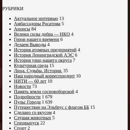
РУБРИКИ
Актуальное интервью
13
Амбассадоры Росатома
5
Анонсы
84
Велики силы добра — НКО
4
Герои нашего времени
6
Делаем Выводы
4
История атомных предприятий
4
История Ленинградской АЭС
6
История улиц нашего округа
7
Культурная среда
15
Лица. Судьбы. История.
35
Наш народный корреспондент
10
НИТИ — 60 лет
10
Новости
73
Память земли сосновоборской
4
Подробности
1 679
Пульс Города
1 639
Путешествие на Эльбрус с флагом ББ
15
Сделано со вкусом
4
Слушая животных
5
Спецвыпуск
22
Спорт
2