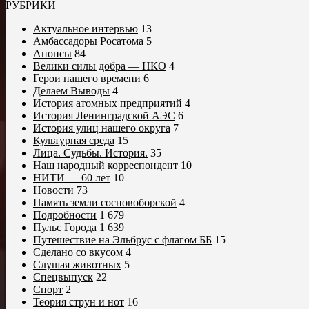
РУБРИКИ
Актуальное интервью
13
Амбассадоры Росатома
5
Анонсы
84
Велики силы добра — НКО
4
Герои нашего времени
6
Делаем Выводы
4
История атомных предприятий
4
История Ленинградской АЭС
6
История улиц нашего округа
7
Культурная среда
15
Лица. Судьбы. История.
35
Наш народный корреспондент
10
НИТИ — 60 лет
10
Новости
73
Память земли сосновоборской
4
Подробности
1 679
Пульс Города
1 639
Путешествие на Эльбрус с флагом ББ
15
Сделано со вкусом
4
Слушая животных
5
Спецвыпуск
22
Спорт
2
Теория струн и нот
16