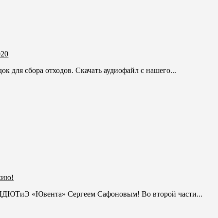
020
к для сбора отходов. Скачать аудиофайл с нашего...
хию!
 ДДЮТиЭ «Ювента» Сергеем Сафоновым! Во второй части...