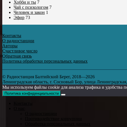
Хобби и ты
7
Чай с психологом
7
Человек и закон
1
Эфир
73
Контакты
О радиостанции
Авторы
Счастливое число
Обратная связь
Политика обработки персональных данных
© Радиостанция Балтийский Берег, 2018—2026
Ленинградская область, г. Сосновый Бор, улица Ленинградская, д
Мы используем файлы cookie для анализа трафика и удобства п
Политика конфиденциальности
Контакты
О нас
О радиостанции
Противодействие коррупции
Обработка персональных данных