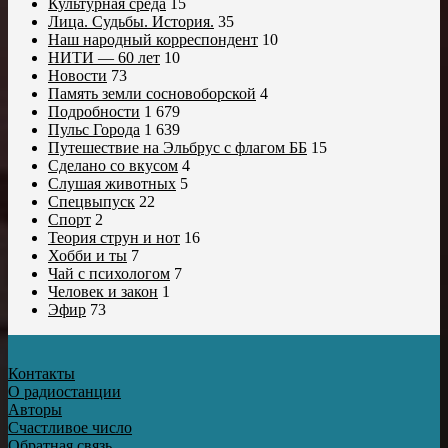
Культурная среда
15
Лица. Судьбы. История.
35
Наш народный корреспондент
10
НИТИ — 60 лет
10
Новости
73
Память земли сосновоборской
4
Подробности
1 679
Пульс Города
1 639
Путешествие на Эльбрус с флагом ББ
15
Сделано со вкусом
4
Слушая животных
5
Спецвыпуск
22
Спорт
2
Теория струн и нот
16
Хобби и ты
7
Чай с психологом
7
Человек и закон
1
Эфир
73
Контакты
О радиостанции
Авторы
Счастливое число
Обратная связь