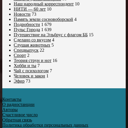
Наш народный корреспондент
10
НИТИ — 60 лет
10
Новости
73
Память земли сосновоборской
4
Подробности
1 679
Пульс Города
1 639
Путешествие на Эльбрус с флагом ББ
15
Сделано со вкусом
4
Слушая животных
5
Спецвыпуск
22
Спорт
2
Теория струн и нот
16
Хобби и ты
7
Чай с психологом
7
Человек и закон
1
Эфир
73
Контакты
О радиостанции
Авторы
Счастливое число
Обратная связь
Политика обработки персональных данных