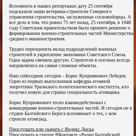
Вспомнить в наших репортажах дату 25 сентября
подсказали наши ветераны-строители Северного
управления строительства, заслуженные сосновоборцы. А
все дело в том, что ровно 75 лет назад, 25 сентября, в 1948
году Советским правительством было принято решение о
формировании военно-строительных частей Министерства
среднего машиностроения.
Трудно переоценить вклад подразделений военных
строителей в укрепление экономики Советского Союза.
Одна задача сменяла другую. Строители в погонах всегда
направлялись на самые сложные объекты.
Наш собеседник сегодня – Борис Куприянович Лебедев.
Один из первых выпускников кафедры атомной
энергетики Уральского политехнического института, кто
получил новую для страны специальность атомщика.
Борис Куприянович тесно взаимодействовал с
командирами военно-строительных частей. И сегодня он в
студии Балтийского Берега вспоминает о тех, с кем
строили атомград.
Прослушать или скачать с Яндекс.Диска
Прослушать в группе ВКонтакте «Радио Балтийский