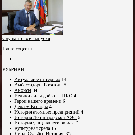
Слушайте все выпуски
Наши соцсети
РУБРИКИ
Актуальное интервью
13
Амбассадоры Росатома
5
Анонсы
84
Велики силы добра — НКО
4
Герои нашего времени
6
Делаем Выводы
4
История атомных предприятий
4
История Ленинградской АЭС
6
История улиц нашего округа
7
Культурная среда
15
Лица. Судьбы. История.
35