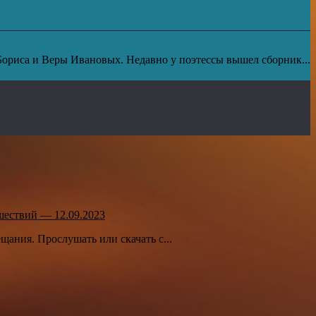
Бориса и Веры Ивановых. Недавно у поэтессы вышел сборник...
шествий — 12.09.2023
ания. Прослушать или скачать с...