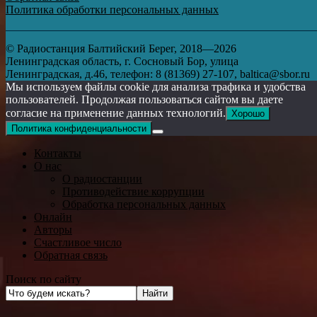
Политика обработки персональных данных
© Радиостанция Балтийский Берег, 2018—2026
Ленинградская область, г. Сосновый Бор, улица
Ленинградская, д.46, телефон: 8 (81369) 27-107, baltica@sbor.ru
Мы используем файлы cookie для анализа трафика и удобства
пользователей. Продолжая пользоваться сайтом вы даете
согласие на применение данных технологий.
Хорошо
Политика конфиденциальности
Контакты
О нас
О радиостанции
Противодействие коррупции
Обработка персональных данных
Онлайн
Авторы
Счастливое число
Обратная связь
Поиск по сайту