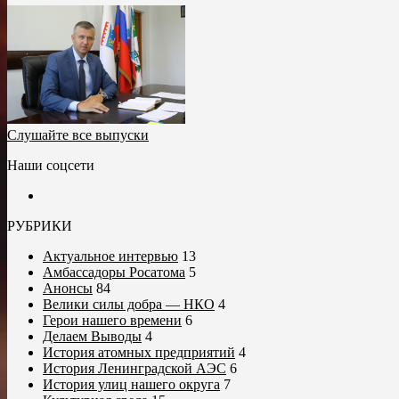
Слушайте все выпуски
Наши соцсети
РУБРИКИ
Актуальное интервью
13
Амбассадоры Росатома
5
Анонсы
84
Велики силы добра — НКО
4
Герои нашего времени
6
Делаем Выводы
4
История атомных предприятий
4
История Ленинградской АЭС
6
История улиц нашего округа
7