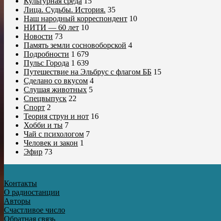
Культурная среда
15
Лица. Судьбы. История.
35
Наш народный корреспондент
10
НИТИ — 60 лет
10
Новости
73
Память земли сосновоборской
4
Подробности
1 679
Пульс Города
1 639
Путешествие на Эльбрус с флагом ББ
15
Сделано со вкусом
4
Слушая животных
5
Спецвыпуск
22
Спорт
2
Теория струн и нот
16
Хобби и ты
7
Чай с психологом
7
Человек и закон
1
Эфир
73
Контакты
О радиостанции
Авторы
Счастливое число
Обратная связь