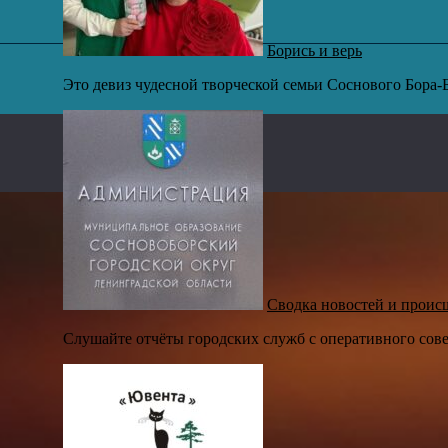
Борись и верь
Это девиз чудесной творческой семьи Соснового Бора-
Сводка новостей и проис
Слушайте отчёты городских служб с оперативного совещ