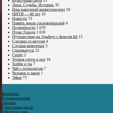
Культурная среда
15
Лица. Судьбы. История.
35
Наш народный корреспондент
10
НИТИ — 60 лет
10
Новости
73
Память земли сосновоборской
4
Подробности
1 679
Пульс Города
1 639
Путешествие на Эльбрус с флагом ББ
15
Сделано со вкусом
4
Слушая животных
5
Спецвыпуск
22
Спорт
2
Теория струн и нот
16
Хобби и ты
7
Чай с психологом
7
Человек и закон
1
Эфир
73
Контакты
О радиостанции
Авторы
Счастливое число
Обратная связь