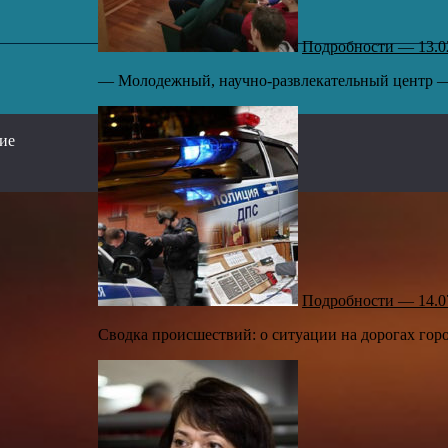
Подробности — 13.0
— Молодежный, научно-развлекательный центр —
,
сие
Подробности — 14.0
Сводка происшествий: о ситуации на дорогах горо