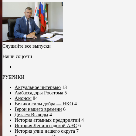
Слушайте все выпуски
Наши соцсети
РУБРИКИ
Актуальное интервью
13
Амбассадоры Росатома
5
Анонсы
84
Велики силы добра — НКО
4
Герои нашего времени
6
Делаем Выводы
4
История атомных предприятий
4
История Ленинградской АЭС
6
История улиц нашего округа
7