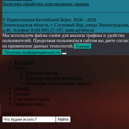
Политика обработки персональных данных
© Радиостанция Балтийский Берег, 2018—2026
Ленинградская область, г. Сосновый Бор, улица Ленинградская
д.46, телефон: 8 (81369) 27-107, baltica@sbor.ru
Мы используем файлы cookie для анализа трафика и удобства
пользователей. Продолжая пользоваться сайтом вы даете согла
на применение данных технологий.
Хорошо
Политика конфиденциальности
Контакты
О нас
О радиостанции
Противодействие коррупции
Обработка персональных данных
Онлайн
Авторы
Счастливое число
Обратная связь
Поиск по сайту