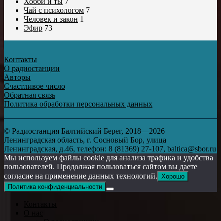
Хобби и ты
7
Чай с психологом
7
Человек и закон
1
Эфир
73
Контакты
О радиостанции
Авторы
Счастливое число
Обратная связь
Политика обработки персональных данных
© Радиостанция Балтийский Берег, 2018—2026
Ленинградская область, г. Сосновый Бор, улица
Ленинградская, д.46, телефон: 8 (81369) 27-107, baltica@sbor.ru
Мы используем файлы cookie для анализа трафика и удобства
пользователей. Продолжая пользоваться сайтом вы даете
согласие на применение данных технологий.
Хорошо
Политика конфиденциальности
Контакты
О нас