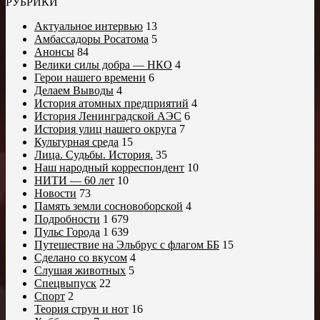
РУБРИКИ
Актуальное интервью
13
Амбассадоры Росатома
5
Анонсы
84
Велики силы добра — НКО
4
Герои нашего времени
6
Делаем Выводы
4
История атомных предприятий
4
История Ленинградской АЭС
6
История улиц нашего округа
7
Культурная среда
15
Лица. Судьбы. История.
35
Наш народный корреспондент
10
НИТИ — 60 лет
10
Новости
73
Память земли сосновоборской
4
Подробности
1 679
Пульс Города
1 639
Путешествие на Эльбрус с флагом ББ
15
Сделано со вкусом
4
Слушая животных
5
Спецвыпуск
22
Спорт
2
Теория струн и нот
16