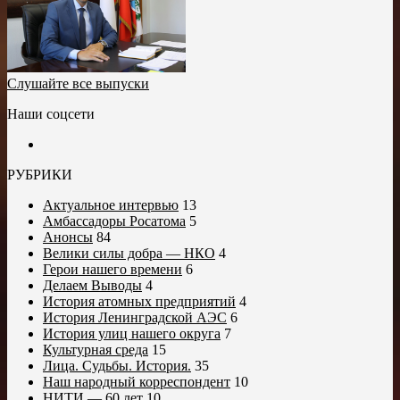
Слушайте все выпуски
Наши соцсети
РУБРИКИ
Актуальное интервью
13
Амбассадоры Росатома
5
Анонсы
84
Велики силы добра — НКО
4
Герои нашего времени
6
Делаем Выводы
4
История атомных предприятий
4
История Ленинградской АЭС
6
История улиц нашего округа
7
Культурная среда
15
Лица. Судьбы. История.
35
Наш народный корреспондент
10
НИТИ — 60 лет
10