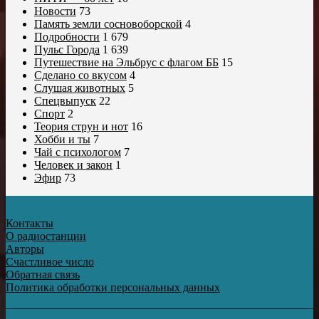
Новости
73
Память земли сосновоборской
4
Подробности
1 679
Пульс Города
1 639
Путешествие на Эльбрус с флагом ББ
15
Сделано со вкусом
4
Слушая животных
5
Спецвыпуск
22
Спорт
2
Теория струн и нот
16
Хобби и ты
7
Чай с психологом
7
Человек и закон
1
Эфир
73
Контакты
О радиостанции
Авторы
Счастливое число
Обратная связь
Политика обработки персональных данных