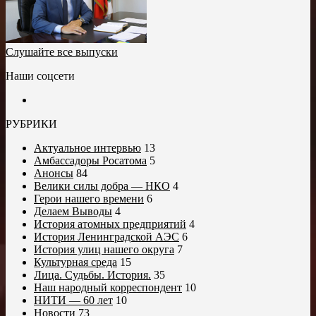
Слушайте все выпуски
Наши соцсети
РУБРИКИ
Актуальное интервью
13
Амбассадоры Росатома
5
Анонсы
84
Велики силы добра — НКО
4
Герои нашего времени
6
Делаем Выводы
4
История атомных предприятий
4
История Ленинградской АЭС
6
История улиц нашего округа
7
Культурная среда
15
Лица. Судьбы. История.
35
Наш народный корреспондент
10
НИТИ — 60 лет
10
Новости
73