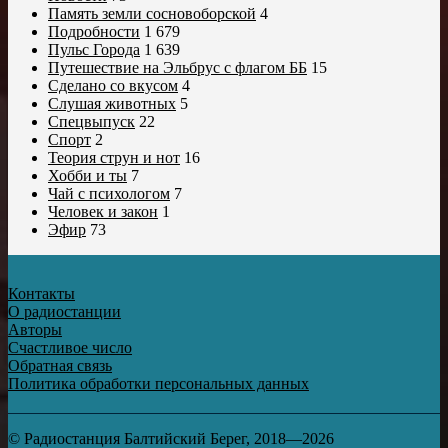
Память земли сосновоборской
4
Подробности
1 679
Пульс Города
1 639
Путешествие на Эльбрус с флагом ББ
15
Сделано со вкусом
4
Слушая животных
5
Спецвыпуск
22
Спорт
2
Теория струн и нот
16
Хобби и ты
7
Чай с психологом
7
Человек и закон
1
Эфир
73
Контакты
О радиостанции
Авторы
Счастливое число
Обратная связь
Политика обработки персональных данных
© Радиостанция Балтийский Берег, 2018—2026