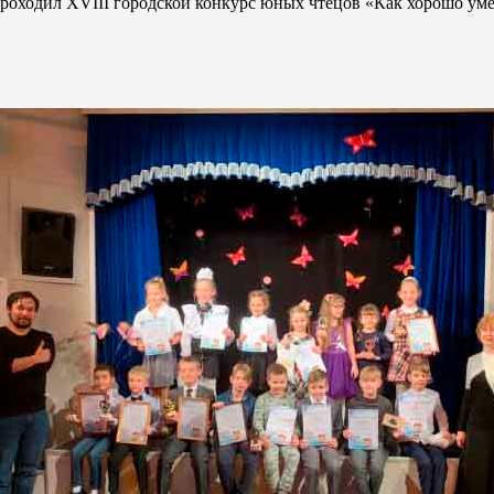
проходил ХVIII городской конкурс юных чтецов «Как хорошо уме