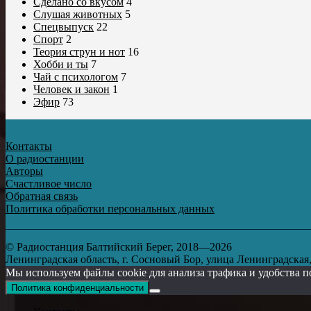
Сделано со вкусом
4
Слушая животных
5
Спецвыпуск
22
Спорт
2
Теория струн и нот
16
Хобби и ты
7
Чай с психологом
7
Человек и закон
1
Эфир
73
Контакты
О радиостанции
Авторы
Счастливое число
Обратная связь
Политика обработки персональных данных
© Радиостанция Балтийский Берег, 2018—2026
Ленинградская область, г. Сосновый Бор, улица Ленинградская, д
Мы используем файлы cookie для анализа трафика и удобства п
Политика конфиденциальности