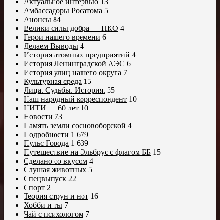
Актуальное интервью
13
Амбассадоры Росатома
5
Анонсы
84
Велики силы добра — НКО
4
Герои нашего времени
6
Делаем Выводы
4
История атомных предприятий
4
История Ленинградской АЭС
6
История улиц нашего округа
7
Культурная среда
15
Лица. Судьбы. История.
35
Наш народный корреспондент
10
НИТИ — 60 лет
10
Новости
73
Память земли сосновоборской
4
Подробности
1 679
Пульс Города
1 639
Путешествие на Эльбрус с флагом ББ
15
Сделано со вкусом
4
Слушая животных
5
Спецвыпуск
22
Спорт
2
Теория струн и нот
16
Хобби и ты
7
Чай с психологом
7