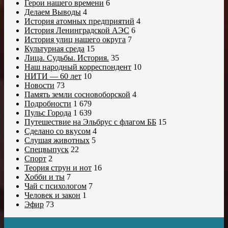
Герои нашего времени
6
Делаем Выводы
4
История атомных предприятий
4
История Ленинградской АЭС
6
История улиц нашего округа
7
Культурная среда
15
Лица. Судьбы. История.
35
Наш народный корреспондент
10
НИТИ — 60 лет
10
Новости
73
Память земли сосновоборской
4
Подробности
1 679
Пульс Города
1 639
Путешествие на Эльбрус с флагом ББ
15
Сделано со вкусом
4
Слушая животных
5
Спецвыпуск
22
Спорт
2
Теория струн и нот
16
Хобби и ты
7
Чай с психологом
7
Человек и закон
1
Эфир
73