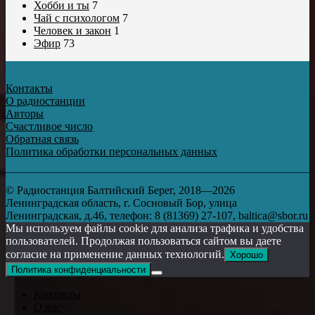
Хобби и ты
7
Чай с психологом
7
Человек и закон
1
Эфир
73
Контакты
О радиостанции
Авторы
Счастливое число
Обратная связь
Политика обработки персональных данных
© Радиостанция Балтийский Берег, 2018—2026
Ленинградская область, г. Сосновый Бор, улица
Ленинградская, д.46, телефон: 8 (81369) 27-107, baltica@sbor.ru
Мы используем файлы cookie для анализа трафика и удобства
пользователей. Продолжая пользоваться сайтом вы даете
согласие на применение данных технологий.
Хорошо
Политика конфиденциальности
Контакты
О нас