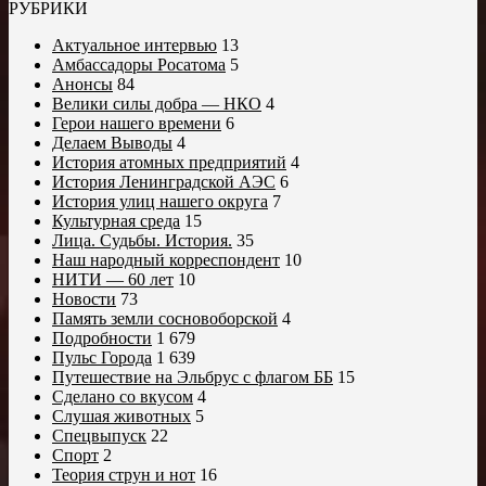
РУБРИКИ
Актуальное интервью
13
Амбассадоры Росатома
5
Анонсы
84
Велики силы добра — НКО
4
Герои нашего времени
6
Делаем Выводы
4
История атомных предприятий
4
История Ленинградской АЭС
6
История улиц нашего округа
7
Культурная среда
15
Лица. Судьбы. История.
35
Наш народный корреспондент
10
НИТИ — 60 лет
10
Новости
73
Память земли сосновоборской
4
Подробности
1 679
Пульс Города
1 639
Путешествие на Эльбрус с флагом ББ
15
Сделано со вкусом
4
Слушая животных
5
Спецвыпуск
22
Спорт
2
Теория струн и нот
16